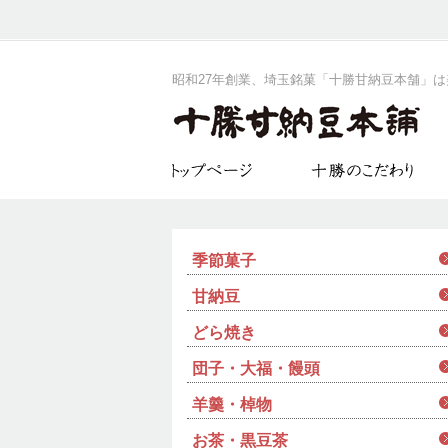
昭和27年創業、埼玉銘菓「十勝甘納豆本舗」
季節菓子
甘納豆
どら焼き
団子・大福・饅頭
羊羹・棹物
お茶・黒豆茶