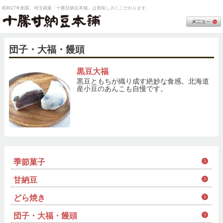
昭和27年創業、埼玉銘菓「十勝甘納豆本舗」は美味しさにこだわります。
団子・大福・饅頭
黒豆大福
黒豆ともちが織り成す絶妙な食感。北海道
産小豆のあんこも自慢です。
季節菓子
甘納豆
どら焼き
団子・大福・饅頭