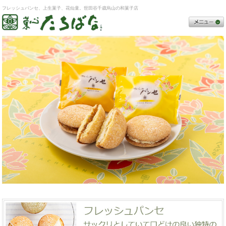
フレッシュパンセ、上生菓子、花仙童。世田谷千歳烏山の和菓子店